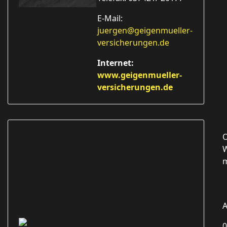
E-Mail:
juergen@geigenmueller-
versicherungen.de
Internet:
www.geigenmueller-
versicherungen.de
O
W
A
0