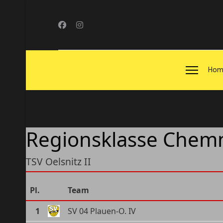
Hom
Regionsklasse Chemn
TSV Oelsnitz II
Pl.
Team
1
SV 04 Plauen-O. IV