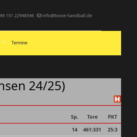
49 151 22948546
info@tsvoe-handball.de
">
Termine
hsen 24/25)
Sp.
Tore
PKT
14
461
:
331
25:3