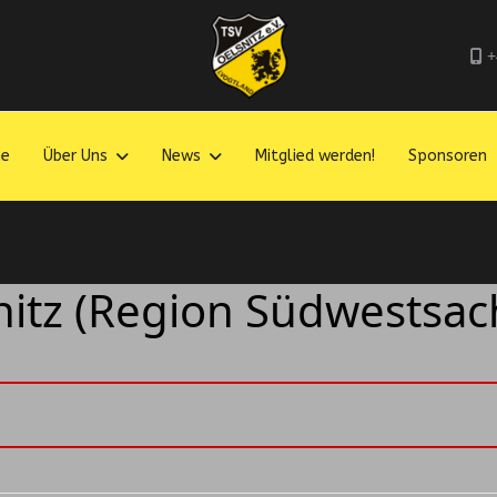
+
e
Über Uns
News
Mitglied werden!
Sponsoren
itz (Region Südwestsac