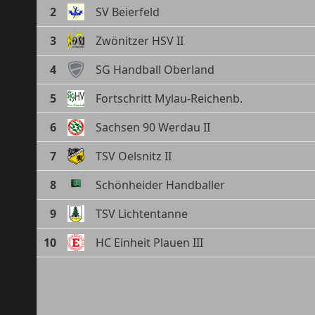
2
SV Beierfeld
3
Zwönitzer HSV II
4
SG Handball Oberland
5
Fortschritt Mylau-Reichenb.
6
Sachsen 90 Werdau II
7
TSV Oelsnitz II
8
Schönheider Handballer
9
TSV Lichtentanne
10
HC Einheit Plauen III