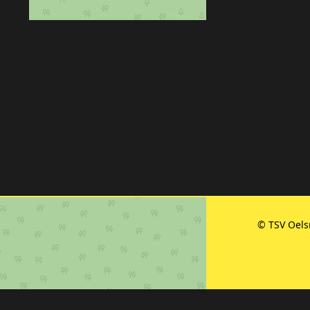
© TSV Oelsn