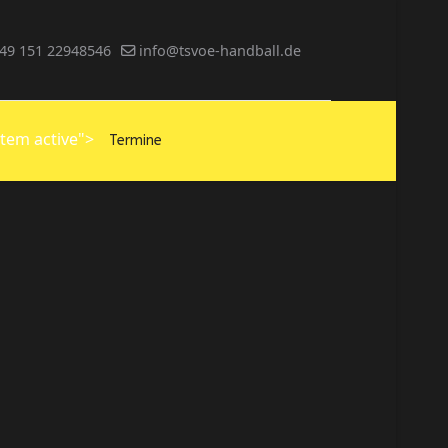
49 151 22948546
info@tsvoe-handball.de
item active">
Termine