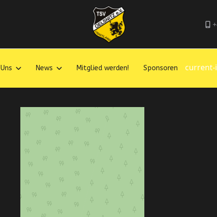
+
current-
 Uns
News
Mitglied werden!
Sponsoren