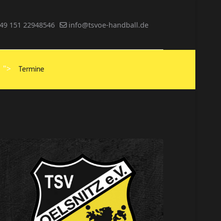
49 151 22948546
info@tsvoe-handball.de
">
Termine