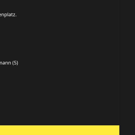
enplatz.
hmann (5)